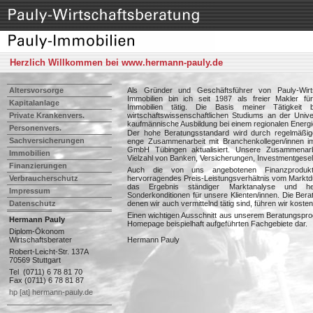
Herzlich Willkommen bei www.hermann-pauly.de
Altersvorsorge
Als Gründer und Geschäftsführer von Pauly-Wirt
Immobilien bin ich seit 1987 als freier Makler fü
Kapitalanlage
Immobilien tätig. Die Basis meiner Tätigkeit 
Private Krankenvers.
wirtschaftswissenschaftlichen Studiums an der Univ
kaufmännische Ausbildung bei einem regionalen Ener
Personenvers.
Der hohe Beratungsstandard wird durch regelmäßig
Sachversicherungen
enge Zusammenarbeit mit Branchenkollegen/innen 
GmbH Tübingen aktualisiert. Unsere Zusammenarbe
Immobilien
Vielzahl von Banken, Versicherungen, Investmentgesel
Finanzierungen
Auch die von uns angebotenen Finanzproduk
Verbraucherschutz
hervorragendes Preis-Leistungsverhältnis vom Marktdur
das Ergebnis ständiger Marktanalyse und her
Impressum
Sonderkonditionen für unsere Klienten/innen. Die Bera
Datenschutz
denen wir auch vermittelnd tätig sind, führen wir kostenf
Einen wichtigen Ausschnitt aus unserem Beratungspro
Hermann Pauly
Homepage beispielhaft aufgeführten Fachgebiete dar.
Diplom-Ökonom
Wirtschaftsberater
Hermann Pauly
Robert-Leicht-Str. 137A
70569 Stuttgart
Tel (0711) 6 78 81 70
Fax (0711) 6 78 81 87
hp [at] hermann-pauly.de